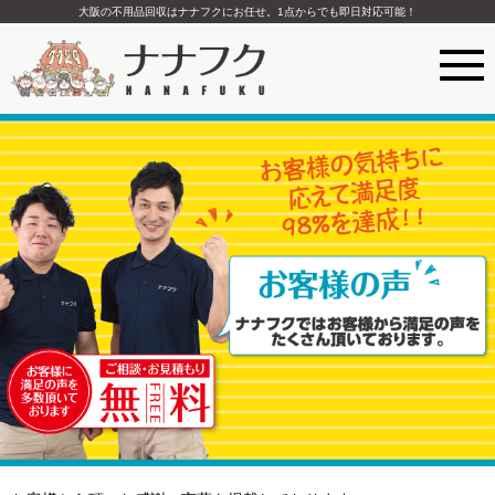
大阪の不用品回収はナナフクにお任せ。1点からでも即日対応可能！