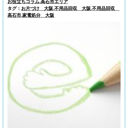
お役立ちコラム
,
高石市エリア
タグ：
お片づけ 大阪
,
不用品回収 大阪
,
不用品回収
高石市
,
家電処分 大阪