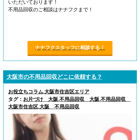
いただいております！
不用品回収のご相談はナナフクまで！
ナナフクスタッフに相談する！
大阪市の不用品回収どこに依頼する？
お役立ちコラム
,
大阪市住吉区エリア
タグ：
お片づけ 大阪
,
不用品回収 大阪
,
不用品回収
大阪市住吉区
,
大阪 不用品回収