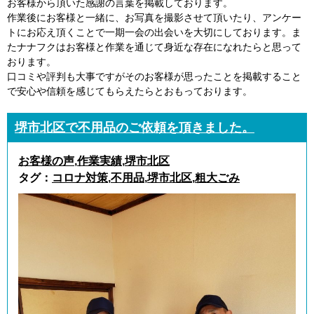
お客様から頂いた感謝の言葉を掲載しております。
作業後にお客様と一緒に、お写真を撮影させて頂いたり、アンケー
トにお応え頂くことで一期一会の出会いを大切にしております。ま
たナナフクはお客様と作業を通じて身近な存在になれたらと思って
おります。
口コミや評判も大事ですがそのお客様が思ったことを掲載すること
で安心や信頼を感じてもらえたらとおもっております。
堺市北区で不用品のご依頼を頂きました。
お客様の声
,
作業実績
,
堺市北区
タグ：
コロナ対策
,
不用品
,
堺市北区
,
粗大ごみ