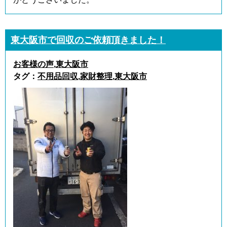
東大阪市で回収のご依頼頂きました！
お客様の声
,
東大阪市
タグ：
不用品回収
,
家財整理
,
東大阪市