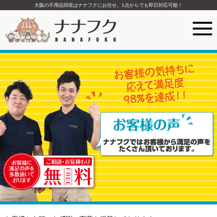
大阪の不用品回収はナナフクにお任せ。1点からでも即日対応可能！