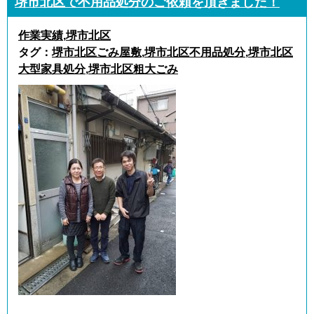
堺市北区で不用品処分のご依頼を頂きました！
作業実績
,
堺市北区
タグ：
堺市北区ごみ屋敷
,
堺市北区不用品処分
,
堺市北区
大型家具処分
,
堺市北区粗大ごみ