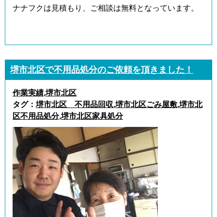
ナナフクは見積もり、ご相談は無料となっています。
堺市北区で不用品処分のご依頼を頂きました！
作業実績
,
堺市北区
タグ：
堺市北区 不用品回収
,
堺市北区ごみ屋敷
,
堺市北
区不用品処分
,
堺市北区家具処分