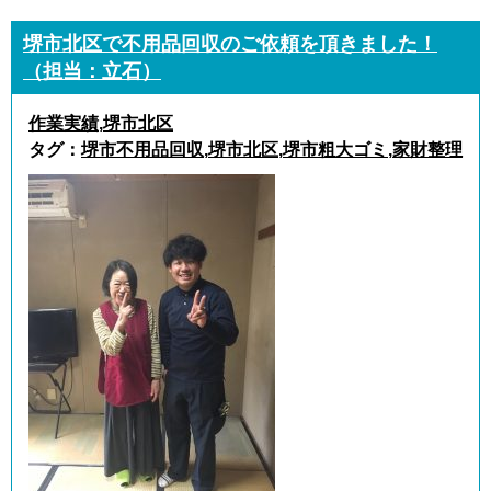
堺市北区で不用品回収のご依頼を頂きました！
（担当：立石）
作業実績
,
堺市北区
タグ：
堺市不用品回収
,
堺市北区
,
堺市粗大ゴミ
,
家財整理