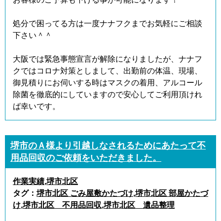
処分で困ってる方は一度ナナフクまでお気軽にご相談
下さい＾＾
大阪では緊急事態宣言が解除になりましたが、ナナフ
クではコロナ対策としまして、出勤前の体温、現場、
御見積りにお伺いする時はマスクの着用、アルコール
除菌を徹底的にしていますので安心してご利用頂けれ
ば幸いです。
堺市のＡ様より引越しなされるためにあたって不
用品回収のご依頼をいただきました。
作業実績
,
堺市北区
タグ：
堺市北区 ごみ屋敷かたづけ
,
堺市北区 部屋かたづ
け
,
堺市北区 不用品回収
,
堺市北区 遺品整理