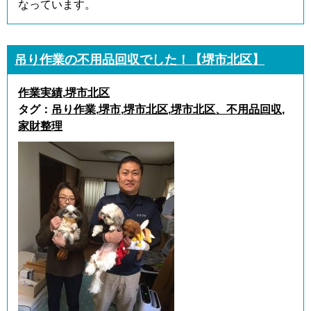
なっています。
吊り作業の不用品回収でした！【堺市北区】
作業実績
,
堺市北区
タグ：
吊り作業
,
堺市
,
堺市北区
,
堺市北区、不用品回収
,
家財整理