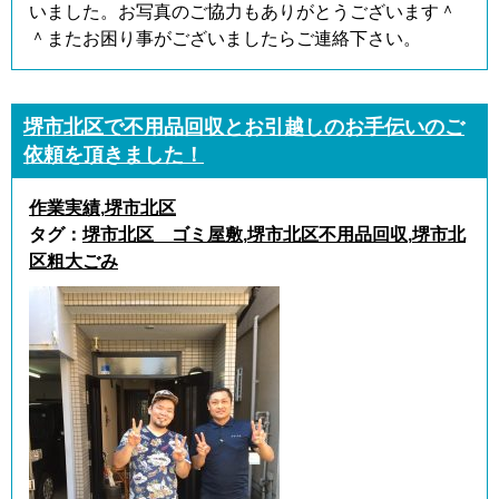
いました。お写真のご協力もありがとうございます＾
＾またお困り事がございましたらご連絡下さい。
堺市北区で不用品回収とお引越しのお手伝いのご
依頼を頂きました！
作業実績
,
堺市北区
タグ：
堺市北区 ゴミ屋敷
,
堺市北区不用品回収
,
堺市北
区粗大ごみ