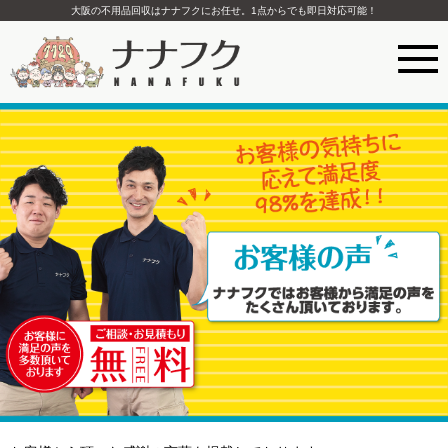
大阪の不用品回収はナナフクにお任せ。1点からでも即日対応可能！