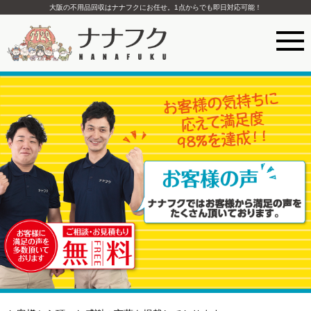
大阪の不用品回収はナナフクにお任せ。1点からでも即日対応可能！