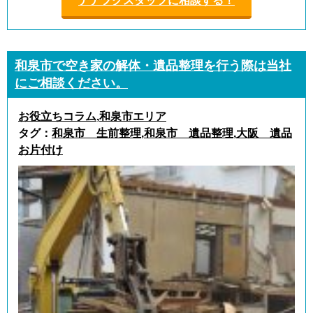
ナナフクスタッフに相談する！
和泉市で空き家の解体・遺品整理を行う際は当社
にご相談ください。
お役立ちコラム
,
和泉市エリア
タグ：
和泉市 生前整理
,
和泉市 遺品整理
,
大阪 遺品
お片付け