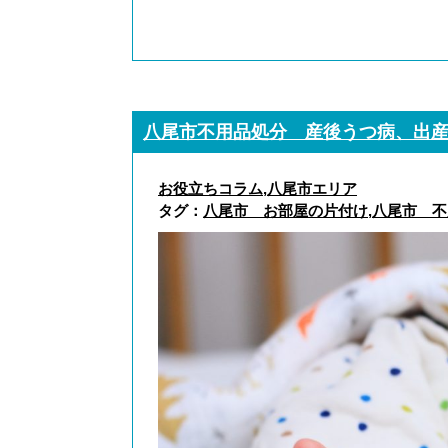
八尾市不用品処分 産後うつ病、出
お役立ちコラム
,
八尾市エリア
タグ：
八尾市 お部屋の片付け
,
八尾市 不