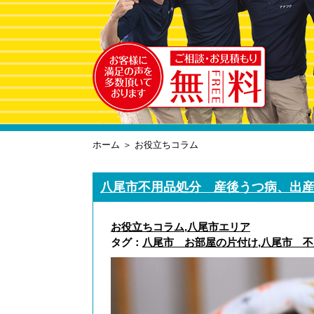
ホーム
＞ お役立ちコラム
八尾市不用品処分 産後うつ病、出
お役立ちコラム
,
八尾市エリア
タグ：
八尾市 お部屋の片付け
,
八尾市 不