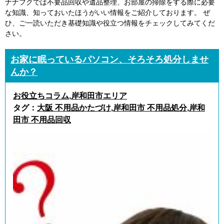
ナナフクでは不要品回収や遺品整理、お部屋の掃除をする際に必要
な知識、知っておいたほうがいい情報をご紹介しております。 ぜ
ひ、ご一読いただき基礎知識や役立つ情報をチェックしてみてくだ
さい。
お家に眠っているパソコン、そろそろ処分しませ
んか？
お役立ちコラム
,
岸和田市エリア
タグ：
大阪 不用品かたづけ
,
岸和田市 不用品処分
,
岸和
田市 不用品回収