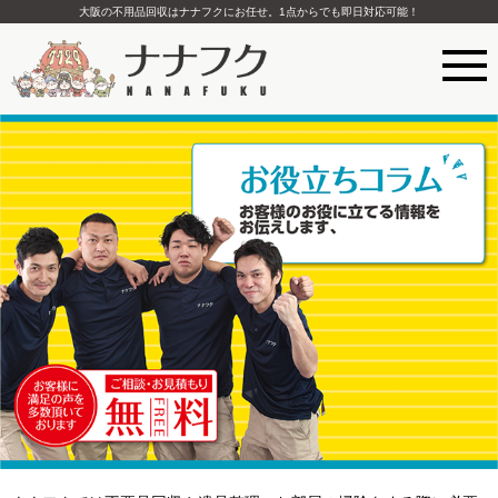
大阪の不用品回収はナナフクにお任せ。1点からでも即日対応可能！