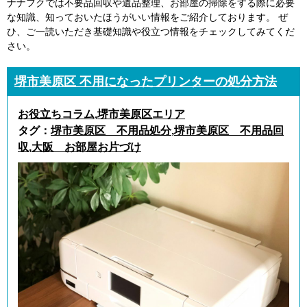
ナナフクでは不要品回収や遺品整理、お部屋の掃除をする際に必要
な知識、知っておいたほうがいい情報をご紹介しております。 ぜ
ひ、ご一読いただき基礎知識や役立つ情報をチェックしてみてくだ
さい。
堺市美原区 不用になったプリンターの処分方法
お役立ちコラム
,
堺市美原区エリア
タグ：
堺市美原区 不用品処分
,
堺市美原区 不用品回
収
,
大阪 お部屋お片づけ