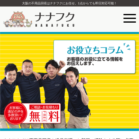
大阪の不用品回収はナナフクにお任せ。1点からでも即日対応可能！