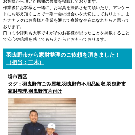
お客様から頂いた感謝の言葉を掲載しております。
作業後にお客様と一緒に、お写真を撮影させて頂いたり、アンケー
トにお応え頂くことで一期一会の出会いを大切にしております。ま
たナナフクはお客様と作業を通じて身近な存在になれたらと思って
おります。
口コミや評判も大事ですがそのお客様が思ったことを掲載すること
で安心や信頼を感じてもらえたらとおもっております。
羽曳野市から家財整理のご依頼を頂きました！
（担当：三木）
堺市西区
タグ：
羽曳野市ごみ屋敷
,
羽曳野市不用品回収
,
羽曳野市
家財整理
,
羽曳野市片付け