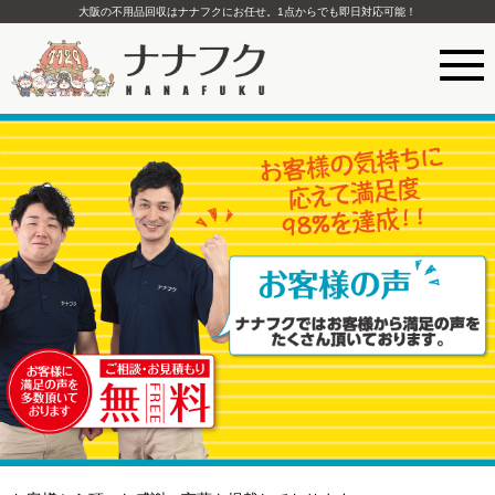
大阪の不用品回収はナナフクにお任せ。1点からでも即日対応可能！