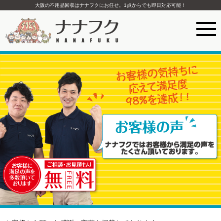
大阪の不用品回収はナナフクにお任せ。1点からでも即日対応可能！