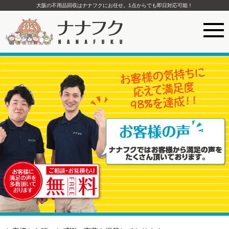
大阪の不用品回収はナナフクにお任せ。1点からでも即日対応可能！