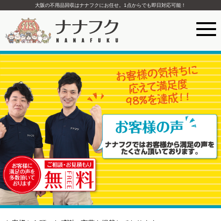
大阪の不用品回収はナナフクにお任せ。1点からでも即日対応可能！