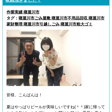
依頼頂きました！
作業実績
,
寝屋川市
タグ：
寝屋川市ごみ屋敷
,
寝屋川市不用品回収
,
寝屋川市
家財整理
,
寝屋川市引越しごみ
,
寝屋川市粗大ゴミ
皆様、こんばんは！
夏はやっぱりビールが美味しいですね(＾＾)家に帰って