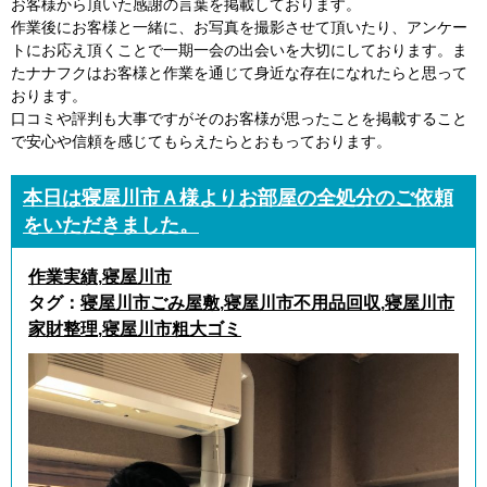
お客様から頂いた感謝の言葉を掲載しております。
作業後にお客様と一緒に、お写真を撮影させて頂いたり、アンケー
トにお応え頂くことで一期一会の出会いを大切にしております。ま
たナナフクはお客様と作業を通じて身近な存在になれたらと思って
おります。
口コミや評判も大事ですがそのお客様が思ったことを掲載すること
で安心や信頼を感じてもらえたらとおもっております。
本日は寝屋川市Ａ様よりお部屋の全処分のご依頼
をいただきました。
作業実績
,
寝屋川市
タグ：
寝屋川市ごみ屋敷
,
寝屋川市不用品回収
,
寝屋川市
家財整理
,
寝屋川市粗大ゴミ