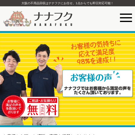
大阪の不用品回収はナナフクにお任せ。1点からでも即日対応可能！