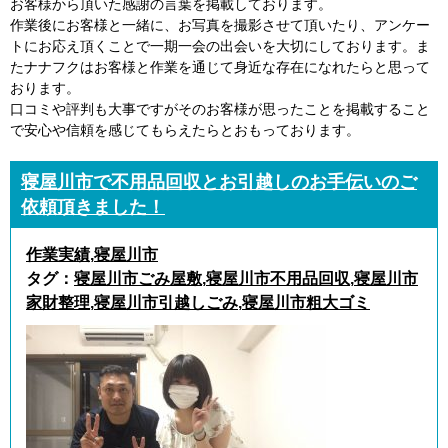
お客様から頂いた感謝の言葉を掲載しております。
作業後にお客様と一緒に、お写真を撮影させて頂いたり、アンケー
トにお応え頂くことで一期一会の出会いを大切にしております。ま
たナナフクはお客様と作業を通じて身近な存在になれたらと思って
おります。
口コミや評判も大事ですがそのお客様が思ったことを掲載すること
で安心や信頼を感じてもらえたらとおもっております。
寝屋川市で不用品回収とお引越しのお手伝いのご
依頼頂きました！
作業実績
,
寝屋川市
タグ：
寝屋川市ごみ屋敷
,
寝屋川市不用品回収
,
寝屋川市
家財整理
,
寝屋川市引越しごみ
,
寝屋川市粗大ゴミ