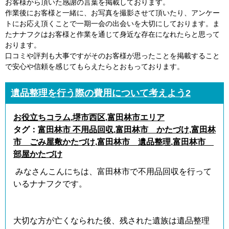
お客様から頂いた感謝の言葉を掲載しております。
作業後にお客様と一緒に、お写真を撮影させて頂いたり、アンケー
トにお応え頂くことで一期一会の出会いを大切にしております。ま
たナナフクはお客様と作業を通じて身近な存在になれたらと思って
おります。
口コミや評判も大事ですがそのお客様が思ったことを掲載すること
で安心や信頼を感じてもらえたらとおもっております。
遺品整理を行う際の費用について考えよう2
お役立ちコラム
,
堺市西区
,
富田林市エリア
タグ：
富田林市 不用品回収
,
富田林市 かたづけ
,
富田林
市 ごみ屋敷かたづけ
,
富田林市 遺品整理
,
富田林市
部屋かたづけ
みなさんこんにちは、富田林市で不用品回収を行って
いるナナフクです。
大切な方が亡くなられた後、残された遺族は遺品整理