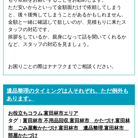
ただ安いからといって金額面だけで依頼してしまう
と、後々後悔してしまうことがあるかもしれません。
金額と一緒に確認して欲しいのが、見積もりに来たス
タッフの対応です。
挨拶をしているか、親身になって話を聞いてくれるか
など、スタッフの対応を見ましょう。
お困りごとの際はナナフクまでご相談ください。
遺品整理のタイミングは人それぞれ、ただ例外も
あります。
お役立ちコラム
,
富田林市エリア
タグ：
富田林市 不用品回収
,
富田林市 かたづけ
,
富田林
市 ごみ屋敷かたづけ
,
富田林市 遺品整理
,
富田林市
部屋かたづけ