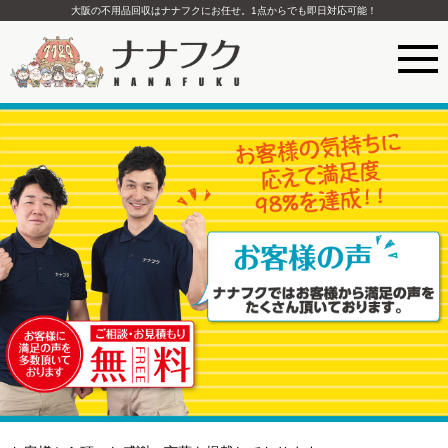
大阪の不用品回収はナナフクにお任せ。1点からでも即日対応可能！