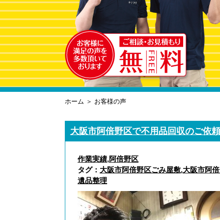
ホーム
＞ お客様の声
大阪市阿倍野区で不用品回収のご依
作業実績
,
阿倍野区
タグ：
大阪市阿倍野区ごみ屋敷
,
大阪市阿倍
遺品整理