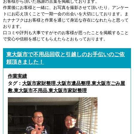
お客様から頂いた感謝の言葉を掲載しております。
作業後にお客様と一緒に、お写真を撮影させて頂いたり、アンケー
トにお応え頂くことで一期一会の出会いを大切にしております。ま
たナナフクはお客様と作業を通じて身近な存在になれたらと思って
おります。
口コミや評判も大事ですがそのお客様が思ったことを掲載すること
で安心や信頼を感じてもらえたらとおもっております。
東大阪市で不用品回収と引越しのお手伝いのご依
頼頂きました！
作業実績
タグ：
大阪市家財整理
,
大阪市遺品整理
,
東大阪市ごみ屋
敷
,
東大阪市不用品
,
東大阪市家財整理