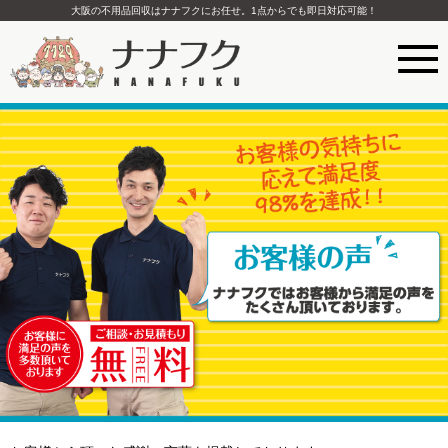
大阪の不用品回収はナナフクにお任せ。1点からでも即日対応可能！