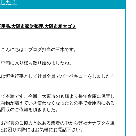
ました！
不用品
,
大阪市家財整理
,
大阪市粗大ゴミ
、こんにちは！ブログ担当の三木です。
も中旬に入り桜も散り始めましたね。
見は恒例行事として社員全員でバーベキューをしました＾
さて本題です。今回、大東市のＫ様より長年倉庫に保管し
た荷物が増えていき使わなくなったとの事で倉庫内にある
品回収のご依頼を頂きました。
、お写真のご協力と数ある業者の中から弊社ナナフクを選
たお困りの際にはお気軽にお電話下さい。