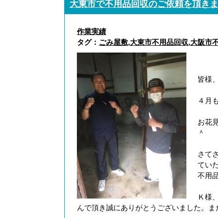
大東市で不用品回収のご依頼を頂き
作業実績
タグ：
ごみ屋敷
,
大東市不用品回収
,
大阪市
皆様
４月
お花
＾
さて
てい
不用
Ｋ様
んで頂き誠にありがとうございました。ま