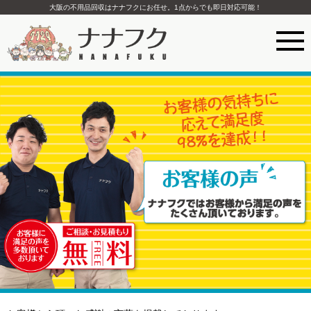
大阪の不用品回収はナナフクにお任せ。1点からでも即日対応可能！