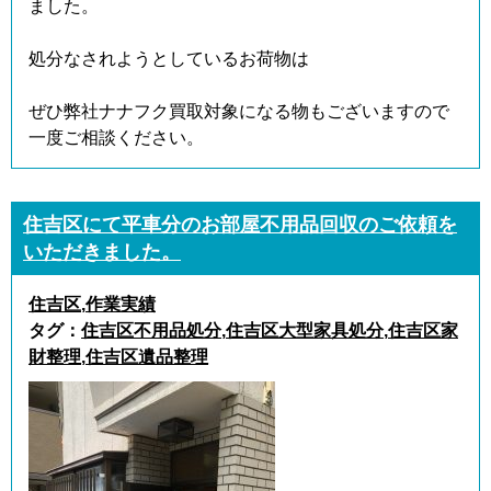
ました。
処分なされようとしているお荷物は
ぜひ弊社ナナフク買取対象になる物もございますので
一度ご相談ください。
住吉区にて平車分のお部屋不用品回収のご依頼を
いただきました。
住吉区
,
作業実績
タグ：
住吉区不用品処分
,
住吉区大型家具処分
,
住吉区家
財整理
,
住吉区遺品整理