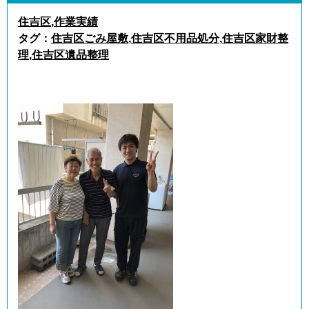
住吉区
,
作業実績
タグ：
住吉区ごみ屋敷
,
住吉区不用品処分
,
住吉区家財整
理
,
住吉区遺品整理