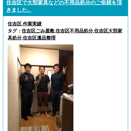
住吉区で大型家具などの不用品処分のご依頼を頂
きました。
住吉区
,
作業実績
タグ：
住吉区ごみ屋敷
,
住吉区不用品処分
,
住吉区大型家
具処分
,
住吉区遺品整理