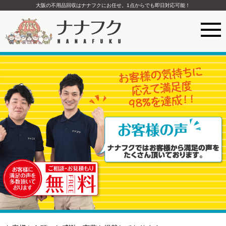
大阪の不用品回収はナナフクにお任せ。1点からでも即日対応可能！