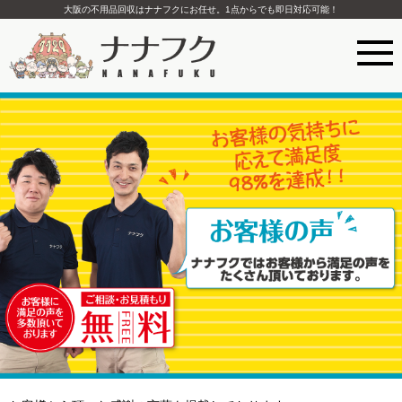
大阪の不用品回収はナナフクにお任せ。1点からでも即日対応可能！