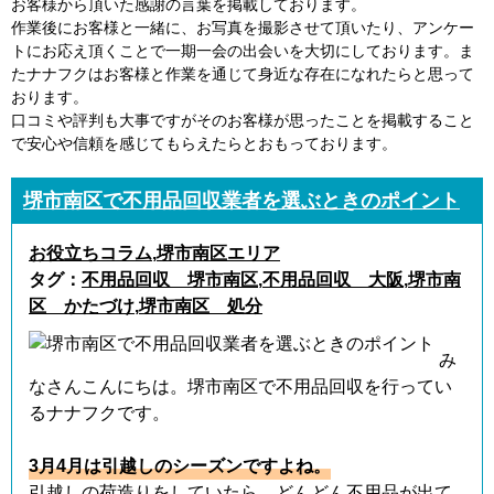
お客様から頂いた感謝の言葉を掲載しております。
作業後にお客様と一緒に、お写真を撮影させて頂いたり、アンケー
トにお応え頂くことで一期一会の出会いを大切にしております。ま
たナナフクはお客様と作業を通じて身近な存在になれたらと思って
おります。
口コミや評判も大事ですがそのお客様が思ったことを掲載すること
で安心や信頼を感じてもらえたらとおもっております。
堺市南区で不用品回収業者を選ぶときのポイント
お役立ちコラム
,
堺市南区エリア
タグ：
不用品回収 堺市南区
,
不用品回収 大阪
,
堺市南
区 かたづけ
,
堺市南区 処分
み
なさんこんにちは。堺市南区で不用品回収を行ってい
るナナフクです。
3月4月は引越しのシーズンですよね。
引越しの荷造りをしていたら、どんどん不用品が出て