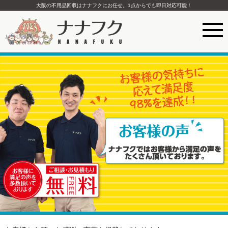
大阪の不用品回収はナナフクにお任せ。1点からでも即日対応可能！