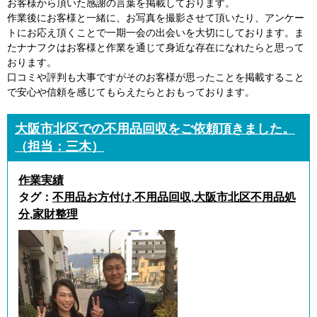
お客様から頂いた感謝の言葉を掲載しております。
作業後にお客様と一緒に、お写真を撮影させて頂いたり、アンケー
トにお応え頂くことで一期一会の出会いを大切にしております。ま
たナナフクはお客様と作業を通じて身近な存在になれたらと思って
おります。
口コミや評判も大事ですがそのお客様が思ったことを掲載すること
で安心や信頼を感じてもらえたらとおもっております。
大阪市北区での不用品回収をご依頼頂きました。
（担当：三木）
作業実績
タグ：
不用品お方付け
,
不用品回収
,
大阪市北区不用品処
分
,
家財整理