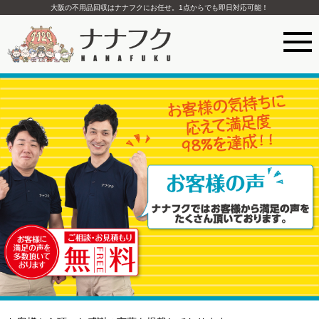
大阪の不用品回収はナナフクにお任せ。1点からでも即日対応可能！