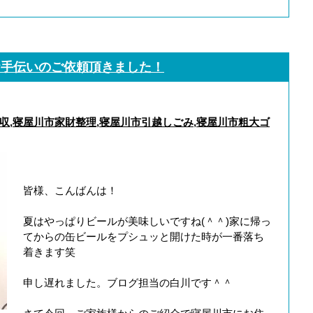
お手伝いのご依頼頂きました！
収
,
寝屋川市家財整理
,
寝屋川市引越しごみ
,
寝屋川市粗大ゴ
皆様、こんばんは！
夏はやっぱりビールが美味しいですね(＾＾)家に帰っ
てからの缶ビールをプシュッと開けた時が一番落ち
着きます笑
申し遅れました。ブログ担当の白川です＾＾