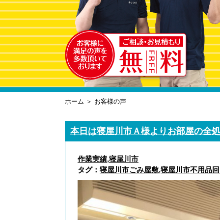
ホーム
＞ お客様の声
本日は寝屋川市Ａ様よりお部屋の全
作業実績
,
寝屋川市
タグ：
寝屋川市ごみ屋敷
,
寝屋川市不用品回