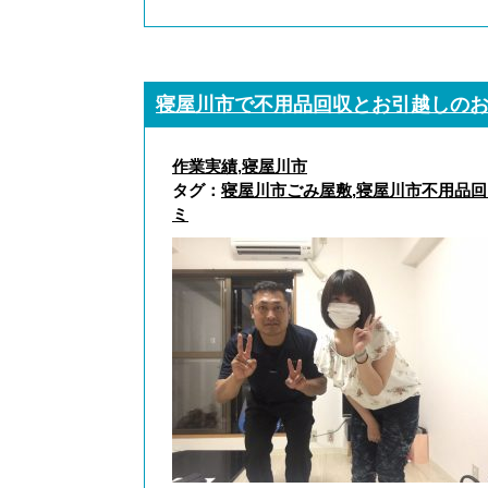
寝屋川市で不用品回収とお引越しの
作業実績
,
寝屋川市
タグ：
寝屋川市ごみ屋敷
,
寝屋川市不用品回
ミ