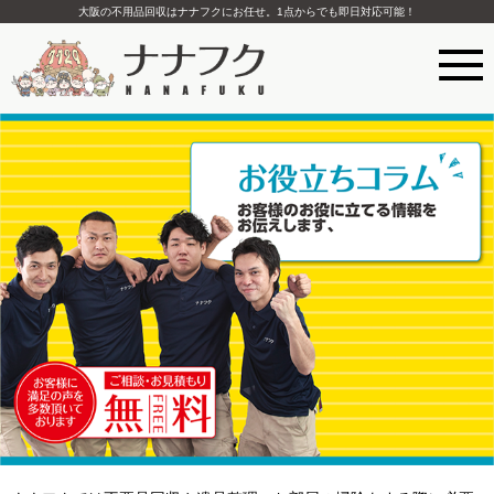
大阪の不用品回収はナナフクにお任せ。1点からでも即日対応可能！