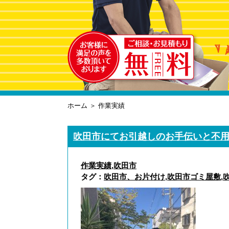
ホーム
＞ 作業実績
吹田市にてお引越しのお手伝いと不
作業実績
,
吹田市
タグ：
吹田市、お片付け
,
吹田市ゴミ屋敷
,