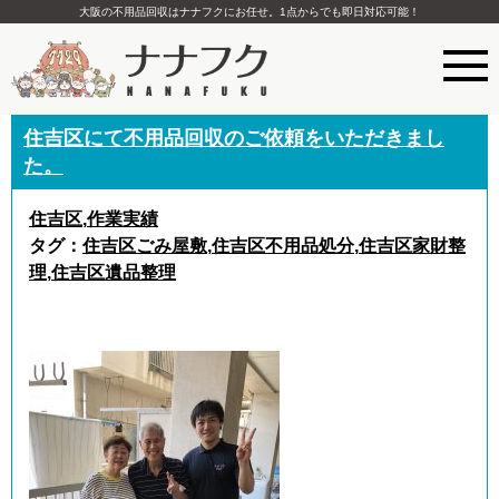
大阪の不用品回収はナナフクにお任せ。1点からでも即日対応可能！
住吉区にて不用品回収のご依頼をいただきまし
た。
住吉区
,
作業実績
タグ：
住吉区ごみ屋敷
,
住吉区不用品処分
,
住吉区家財整
理
,
住吉区遺品整理