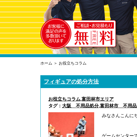
ホーム
＞ お役立ちコラム
フィギュアの処分方法
お役立ちコラム
,
富田林市エリア
タグ：
大阪 不用品処分
,
富田林市 不用品
みなさんこんに
ゲームセンター