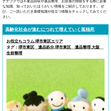
ナナフクでは不要品回収や遺品整理、お部屋の掃除をする際に必要
な知識、知っておいたほうがいい情報をご紹介しております。 ぜ
ひ、ご一読いただき基礎知識や役立つ情報をチェックしてみてくだ
さい。
高齢化社会が進むにつれて増えていく孤独死
お役立ちコラム
,
堺市東区エリア
タグ：
堺市東区 遺品処分
,
堺市東区 遺品整理
,
大阪
生前整理