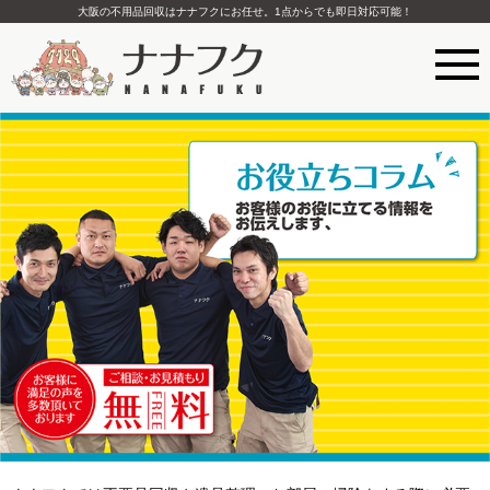
大阪の不用品回収はナナフクにお任せ。1点からでも即日対応可能！