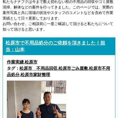
私たちナナフクは今まで数え切れない程の不用品の回収やゴミ屋敷
清掃、解体などの案件を行ってきました。このページでは、実際の
案件写真と共に現場の状況やスタッフのコメントなどを含めて作業
実績として日々更新しております。
お問い合わせ、ご相談前に一度ご確認して頂けると私たちについて
知って頂けると思います。
松原市で不用品処分のご依頼を頂きました！担
当：山本
作業実績
,
松原市
タグ：
松原市 不用品回収
,
松原市ごみ屋敷
,
松原市不用
品処分
,
松原市家財整理