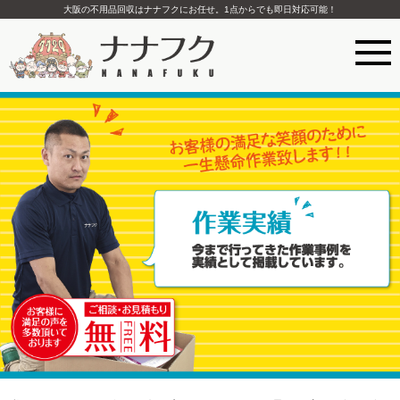
大阪の不用品回収はナナフクにお任せ。1点からでも即日対応可能！