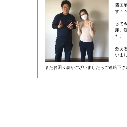
四国
す＾
さて
庫、
た。
数あ
いま
またお困り事がございましたらご連絡下さ