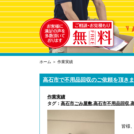
ホーム
＞ 作業実績
高石市で不用品回収のご依頼を頂き
作業実績
タグ：
高石市ごみ屋敷
,
高石市不用品回収
,
皆様