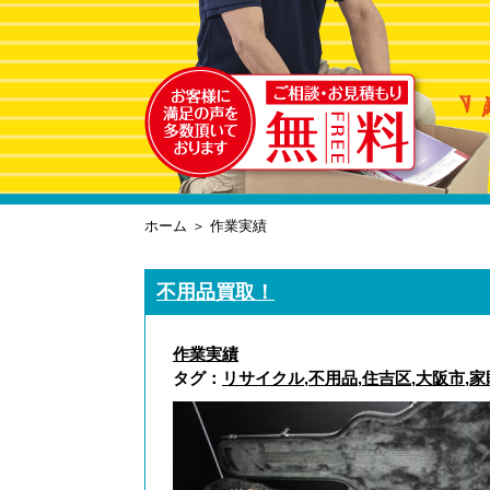
ホーム
＞ 作業実績
不用品買取！
作業実績
タグ：
リサイクル
,
不用品
,
住吉区
,
大阪市
,
家