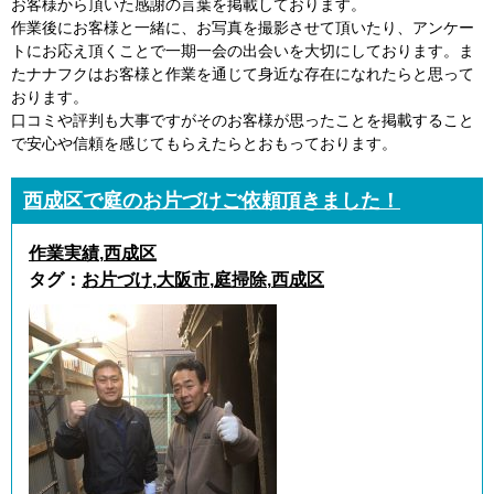
お客様から頂いた感謝の言葉を掲載しております。
作業後にお客様と一緒に、お写真を撮影させて頂いたり、アンケー
トにお応え頂くことで一期一会の出会いを大切にしております。ま
たナナフクはお客様と作業を通じて身近な存在になれたらと思って
おります。
口コミや評判も大事ですがそのお客様が思ったことを掲載すること
で安心や信頼を感じてもらえたらとおもっております。
西成区で庭のお片づけご依頼頂きました！
作業実績
,
西成区
タグ：
お片づけ
,
大阪市
,
庭掃除
,
西成区