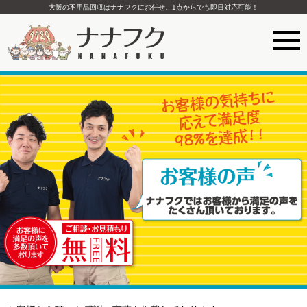
大阪の不用品回収はナナフクにお任せ。1点からでも即日対応可能！