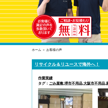
ホーム
＞ お客様の声
リサイクル＆リユースで海外へ！
作業実績
タグ：
ごみ屋敷
,
堺市不用品
,
大阪市不用品
,