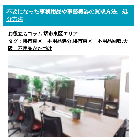
不要になった事務用品や事務機器の買取方法、処
分方法
お役立ちコラム
,
堺市東区エリア
タグ：
堺市東区 不用品処分
,
堺市東区 不用品回収
,
大
阪 不用品かたづけ