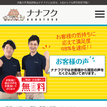
大阪の不用品回収はナナフクにお任せ。1点からでも即日対応可能！