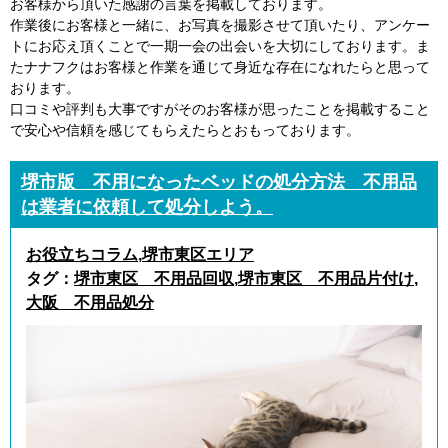
お客様から頂いた感謝の言葉を掲載しております。
作業後にお客様と一緒に、お写真を撮影させて頂いたり、アンケー
トにお応え頂くことで一期一会の出会いを大切にしております。ま
たナナフクはお客様と作業を通じて身近な存在になれたらと思って
おります。
口コミや評判も大事ですがそのお客様が思ったことを掲載すること
で安心や信頼を感じてもらえたらとおもっております。
堺市版 不用になったベッドの処分方法 不用品
は業者に依頼して処分しよう。
お役立ちコラム
,
堺市東区エリア
タグ：
堺市東区 不用品回収
,
堺市東区 不用品片付け
,
大阪 不用品処分