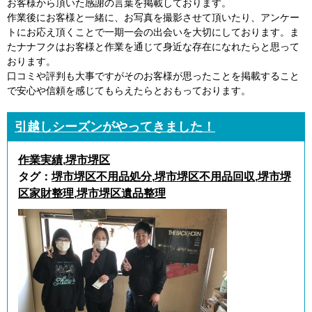
お客様から頂いた感謝の言葉を掲載しております。
作業後にお客様と一緒に、お写真を撮影させて頂いたり、アンケー
トにお応え頂くことで一期一会の出会いを大切にしております。ま
たナナフクはお客様と作業を通じて身近な存在になれたらと思って
おります。
口コミや評判も大事ですがそのお客様が思ったことを掲載すること
で安心や信頼を感じてもらえたらとおもっております。
引越しシーズンがやってきました！
作業実績
,
堺市堺区
タグ：
堺市堺区不用品処分
,
堺市堺区不用品回収
,
堺市堺
区家財整理
,
堺市堺区遺品整理