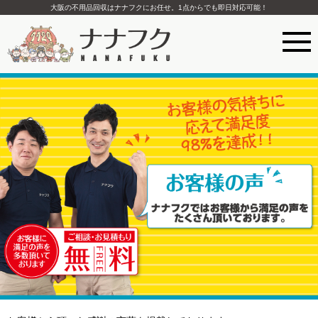
大阪の不用品回収はナナフクにお任せ。1点からでも即日対応可能！