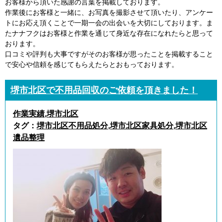
お客様から頂いた感謝の言葉を掲載しております。
作業後にお客様と一緒に、お写真を撮影させて頂いたり、アンケー
トにお応え頂くことで一期一会の出会いを大切にしております。ま
たナナフクはお客様と作業を通じて身近な存在になれたらと思って
おります。
口コミや評判も大事ですがそのお客様が思ったことを掲載すること
で安心や信頼を感じてもらえたらとおもっております。
堺市北区で不用品回収のご依頼を頂きました！
作業実績
,
堺市北区
タグ：
堺市北区不用品処分
,
堺市北区家具処分
,
堺市北区
遺品整理