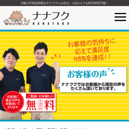
大阪の不用品回収はナナフクにお任せ。1点からでも即日対応可能！