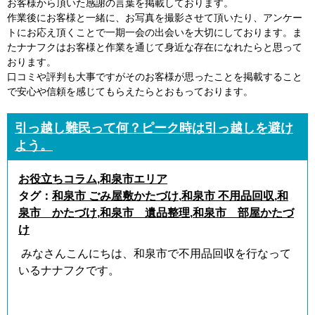
お客様から頂いた感謝の言葉を掲載しております。
作業後にお客様と一緒に、お写真を撮影させて頂いたり、アンケー
トにお応え頂くことで一期一会の出会いを大切にしております。ま
たナナフクはお客様と作業を通じて身近な存在になれたらと思って
おります。
口コミや評判も大事ですがそのお客様が思ったことを掲載すること
で安心や信頼を感じてもらえたらとおもっております。
引っ越し難民って何？ピーク時は引っ越しを避け
よう。
お役立ちコラム
,
和泉市エリア
タグ：
和泉市 ごみ屋敷かたづけ
,
和泉市 不用品回収
,
和
泉市 かたづけ
,
和泉市 遺品整理
,
和泉市 部屋かたづ
け
みなさんこんにちは、和泉市で不用品回収を行なって
いるナナフクです。