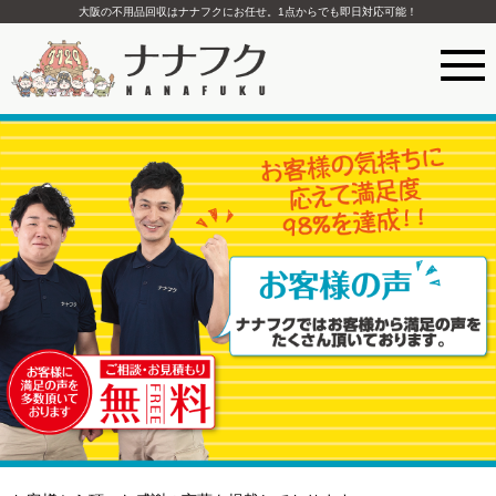
大阪の不用品回収はナナフクにお任せ。1点からでも即日対応可能！