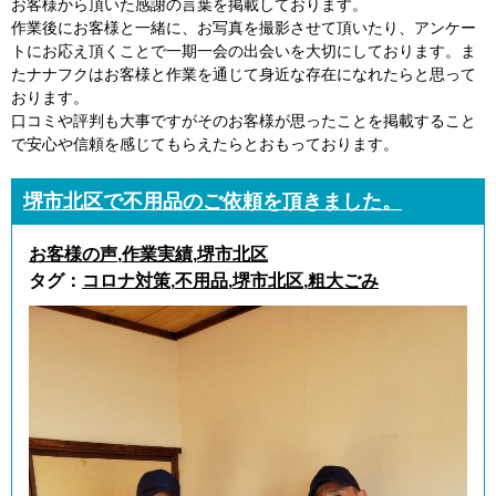
お客様から頂いた感謝の言葉を掲載しております。
作業後にお客様と一緒に、お写真を撮影させて頂いたり、アンケー
トにお応え頂くことで一期一会の出会いを大切にしております。ま
たナナフクはお客様と作業を通じて身近な存在になれたらと思って
おります。
口コミや評判も大事ですがそのお客様が思ったことを掲載すること
で安心や信頼を感じてもらえたらとおもっております。
堺市北区で不用品のご依頼を頂きました。
お客様の声
,
作業実績
,
堺市北区
タグ：
コロナ対策
,
不用品
,
堺市北区
,
粗大ごみ