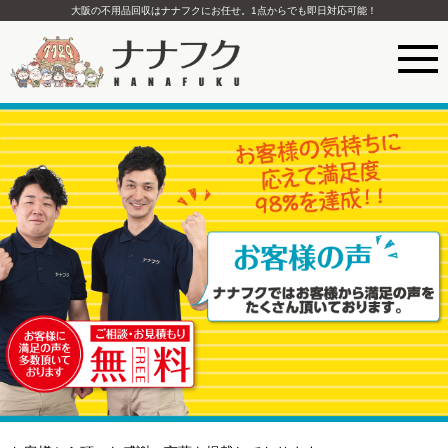
大阪の不用品回収はナナフクにお任せ。1点からでも即日対応可能！