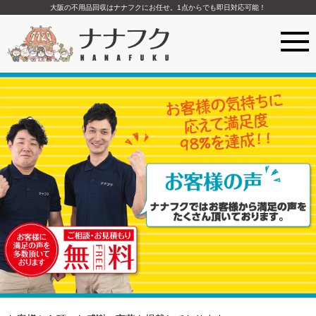
大阪の不用品回収はナナフクにお任せ。1点からでも即日対応可能！