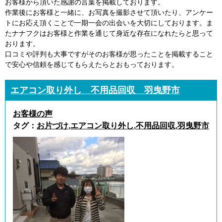
お客様から頂いた感謝の言葉を掲載しております。
作業後にお客様と一緒に、お写真を撮影させて頂いたり、アンケー
トにお応え頂くことで一期一会の出会いを大切にしております。ま
たナナフクはお客様と作業を通じて身近な存在になれたらと思って
おります。
口コミや評判も大事ですがそのお客様が思ったことを掲載すること
で安心や信頼を感じてもらえたらとおもっております。
エアコン取り外し 不用品回収 羽曳野市
お客様の声
タグ：
お片づけ
,
エアコン取り外し
,
不用品回収
,
羽曳野市